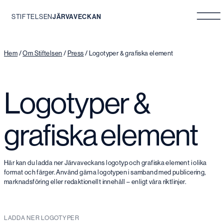
STIFTELSEN
JÄRVAVECKAN
Hoppa
till
innehåll
Hem
/
Om Stiftelsen
/
Press
/
Logotyper & grafiska element
Logotyper &
grafiska element
Här kan du ladda ner Järvaveckans logotyp och grafiska element i olika
format och färger. Använd gärna logotypen i samband med publicering,
marknadsföring eller redaktionellt innehåll – enligt våra riktlinjer.
LADDA NER LOGOTYPER