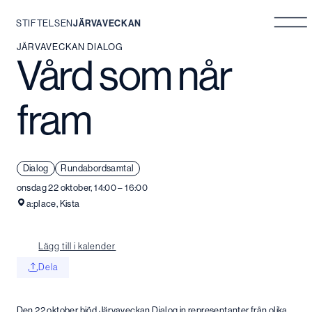
STIFTELSEN
JÄRVAVECKAN
Hoppa
JÄRVAVECKAN DIALOG
Vård som når
till
innehåll
fram
Dialog
Rundabordsamtal
onsdag 22 oktober, 14:00 – 16:00
a:place, Kista
Lägg till i kalender
Dela
Den 22 oktober bjöd Järvaveckan Dialog in representanter från olika