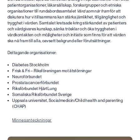
patientorganisationer, läkarsällskap, forskargrupper och etniska
organisationer till rundabordssamtalet
Vård som når fram
för att
diskutera hur vi tillsammans kan stärka jämlikhet, tillgänglighet och
trygghet i vården. Samtalet kretsade kring stärkandet av patienters
och vårdgivares kunskap, sänka trösklar och öka tryggheten i
vårdkontakten och möjligheter och initiativ som finns för att vården
ska nå fram till alla, oavsett bakgrund eller förutsättningar.
Deltagande organisationer:
Diabetes Stockholm
Frisk & Fri – Riksföreningen mot ätstörningar
Neuroförbundet
Prostatacancerförbundet
Riksförbundet HjärtLung
Somaliska Riksförbundet Sverige
Uppsala universitet, Socialmedicin/Child health and parenting
(CHAP)
Minnesanteckningar