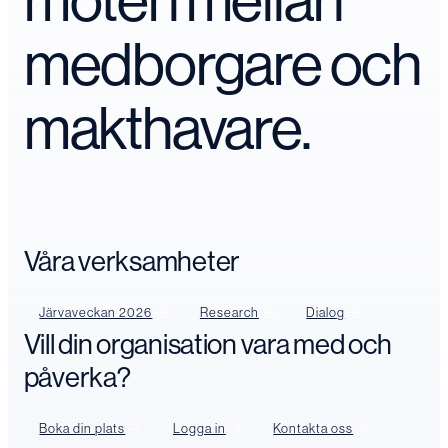
möten mellan
medborgare och
makthavare.
Våra verksamheter
Järvaveckan 2026
Research
Dialog
Vill din organisation vara med och
påverka?
Boka din plats
Logga in
Kontakta oss