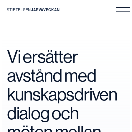
STIFTELSEN
JÄRVAVECKAN
Hoppa
till
innehåll
Vi ersätter
avstånd med
kunskapsdriven
dialog och