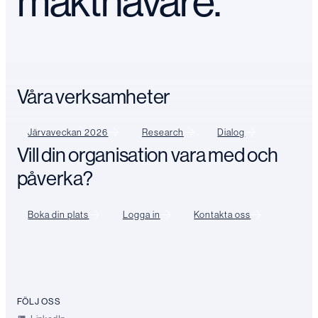
makthavare.
Våra verksamheter
Järvaveckan 2026
Research
Dialog
Vill din organisation vara med och
påverka?
Boka din plats
Logga in
Kontakta oss
FÖLJ OSS