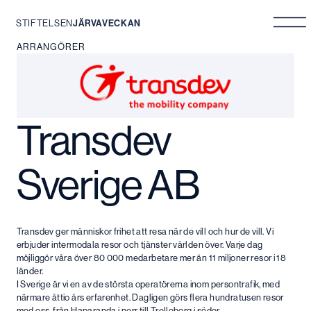
STIFTELSEN
JÄRVAVECKAN
Hoppa
ARRANGÖRER
till
innehåll
Transdev
Sverige AB
Transdev ger människor frihet att resa när de vill och hur de vill. Vi
erbjuder intermodala resor och tjänster världen över. Varje dag
möjliggör våra över 80 000 medarbetare mer än 11 miljoner resor i 18
länder.
I Sverige är vi en av de största operatörerna inom persontrafik, med
närmare åttio års erfarenhet. Dagligen görs flera hundratusen resor
med oss, från Haparanda i norr till Trelleborg i söder.