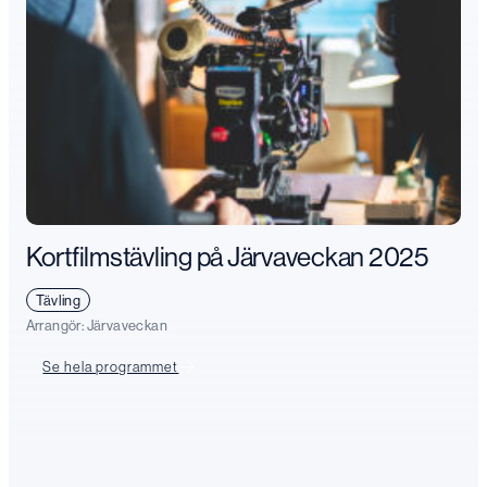
Kortfilmstävling på Järvaveckan 2025
Tävling
Arrangör:
Järvaveckan
Se hela programmet