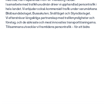
I samarbete med trafikhuvudmän driver vi upphandlad persontrafik i
hela landet. Vi erbjuder också kommersiell trafik under varumärkena
Blidösundsbolaget, Bussakuten, Snälltåget och Styrsöbolaget.
Vi eftersträvar långsiktiga partnerskap med trafikmyndigheter och
företag, och de säkraste och mest innovativa transportlösningarna.
Tillsammans utvecklar vi framtidens persontrafik – för att bidra