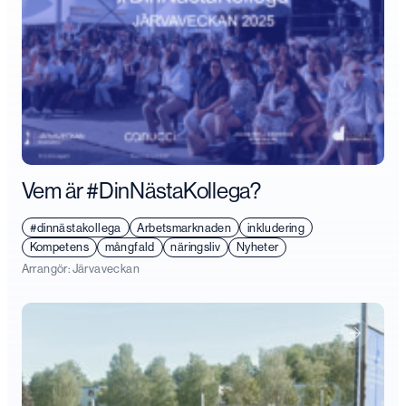
Vem är #DinNästaKollega?
#dinnästakollega
Arbetsmarknaden
inkludering
Kompetens
mångfald
näringsliv
Nyheter
Arrangör:
Järvaveckan