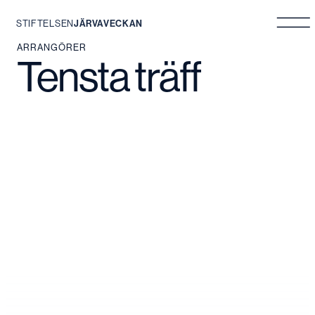
STIFTELSEN
JÄRVAVECKAN
Hoppa
ARRANGÖRER
Tensta träff
till
innehåll