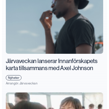
Järvaveckan lanserar Innanförskapets
karta tillsammans med Axel Johnson
Nyheter
Arrangör:
Järvaveckan