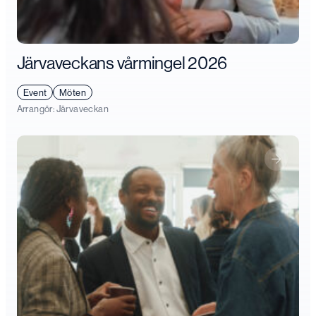
Järvaveckans vårmingel 2026
Event
Möten
Arrangör:
Järvaveckan