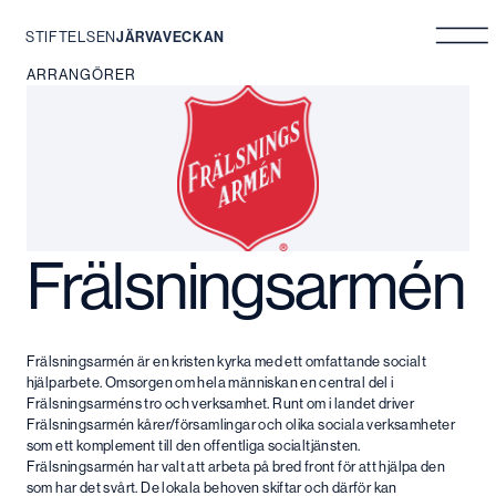
STIFTELSEN
JÄRVAVECKAN
Hoppa
ARRANGÖRER
till
innehåll
Frälsningsarmén
Frälsningsarmén är en kristen kyrka med ett omfattande socialt
hjälparbete. Omsorgen om hela människan en central del i
Frälsningsarméns tro och verksamhet. Runt om i landet driver
Frälsningsarmén kårer/församlingar och olika sociala verksamheter
som ett komplement till den offentliga socialtjänsten.
Frälsningsarmén har valt att arbeta på bred front för att hjälpa den
som har det svårt. De lokala behoven skiftar och därför kan