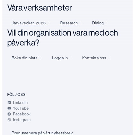
Våra verksamheter
Järvaveckan 2026
Research
Dialog
Vill din organisation vara med och
påverka?
Boka din plats
Logga in
Kontakta oss
FÖLJ OSS
LinkedIn
YouTube
Facebook
Instagram
Prenumenera på vårt nyhetsbrev