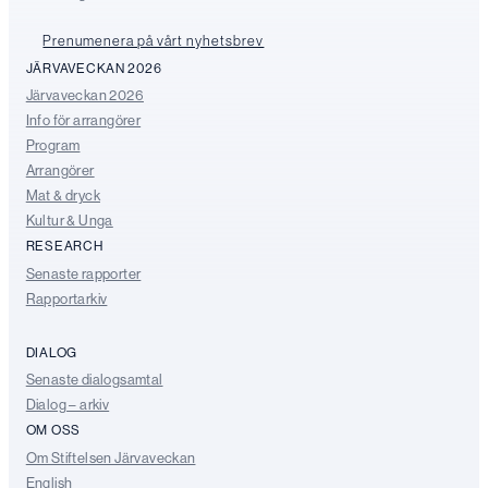
Prenumenera på vårt nyhetsbrev
JÄRVAVECKAN 2026
Järvaveckan 2026
Info för arrangörer
Program
Arrangörer
Mat & dryck
Kultur & Unga
RESEARCH
Senaste rapporter
Rapportarkiv
DIALOG
Senaste dialogsamtal
Dialog – arkiv
OM OSS
Om Stiftelsen Järvaveckan
English