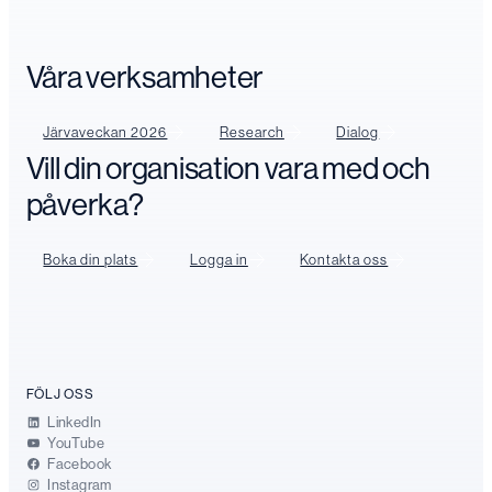
Våra verksamheter
Järvaveckan 2026
Research
Dialog
Vill din organisation vara med och
påverka?
Boka din plats
Logga in
Kontakta oss
FÖLJ OSS
LinkedIn
YouTube
Facebook
Instagram