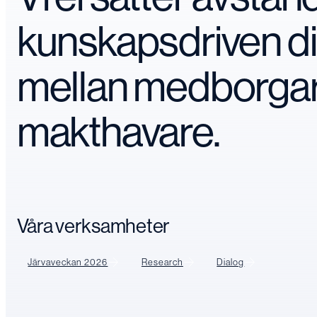
kunskapsdriven d
mellan medborga
makthavare.
Våra verksamheter
Järvaveckan 2026
Research
Dialog