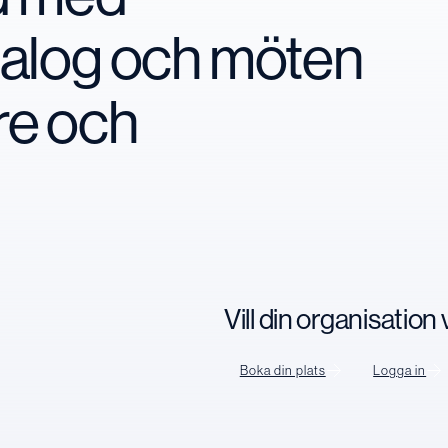
ialog och möten
re och
Vill din organisatio
Boka din plats
Logga in