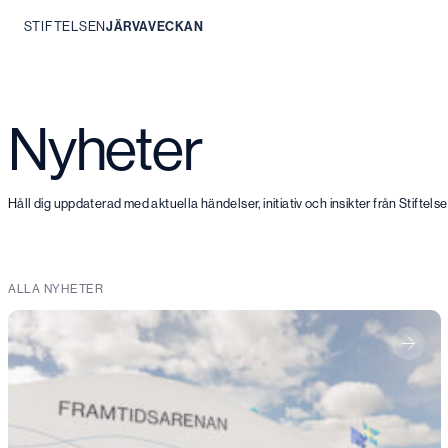
STIFTELSEN
JÄRVAVECKAN
Hoppa
till
innehåll
Nyheter
Håll dig uppdaterad med aktuella händelser, initiativ och insikter från Stiftel
ALLA NYHETER